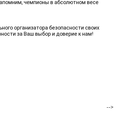
Напомним, чемпионы в абсолютном весе
ьного организатора безопасности своих
ности за Ваш выбор и доверие к нам!
ЧОО «Патруль» ©️ 2026
-->
 50Б, оф. 1-в