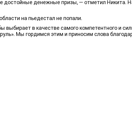
кие достойные денежные призы, — отметил Никита. 
бласти на пьедестал не попали.
ы выбирает в качестве самого компетентного и сил
уль». Мы гордимся этим и приносим слова благодар
луги охраны
Адрес офиса:
 компании
394088, Воронеж, Бульвар Победы,
Режим работы: c 8:00 до 19.00
акансии
Мы в социальных сетях: