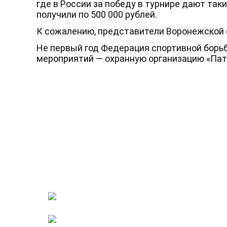
где в России за победу в турнире дают та
получили по 500 000 рублей.
К сожалению, представители Воронежской о
Не первый год Федерация спортивной борьб
мероприятий — охранную организацию «Патр
Ус
patrul36@yandex.ru
О
+7 (800) 550-66-07
В
+7 (920) 229-99-74