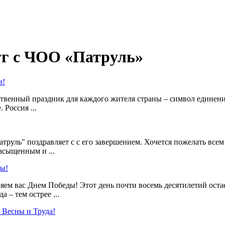
уг с ЧОО «Патруль»
и!
рственный праздник для каждого жителя страны – символ единен
 Россия ...
труль" поздравляет с с его завершением. Хочется пожелать все
асыщенным и ...
ды!
яем вас Днем Победы! Этот день почти восемь десятилетий ост
а – тем острее ...
 Весны и Труда!