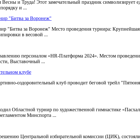
м Весны и Труда! Этот замечательный праздник символизирует е
орядку и ...
нир "Битва за Воронеж"
нир "Битва за Воронеж" Место проведения турнира: Крупнейшая
ипировки в весовой ...
равлению персоналом «HR-Платформа 2024». Местом проведения 
ти, Выставочный ...
ительном клубе
портивно-оздоровительный клуб проводит беговой трейл "Пятюня
роходил Областной турнир по художественной гимнастике «Пасх
регламентом Минспорта ...
ешению Центральной избирательной комиссии (ЦИК), состоялись 