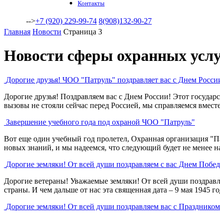
Контакты
-->
+7 (920) 229-99-74
8(908)132-90-27
Главная
Новости
Страница 3
Новости сферы охранных усл
Дорогие друзья! ЧОО "Патруль" поздравляет вас с Днем Росси
Дорогие друзья! Поздравляем вас с Днем России! Этот госуда
вызовы не стояли сейчас перед Россией, мы справляемся вместе.
Завершение учебного года под охраной ЧОО "Патруль"
Вот еще один учебный год пролетел, Охранная организация "Па
новых знаний, и мы надеемся, что следующий будет не менее н
Дорогие земляки! От всей души поздравляем с вас Днем Побе
Дорогие ветераны! Уважаемые земляки! От всей души поздравл
страны. И чем дальше от нас эта священная дата – 9 мая 1945 год
Дорогие земляки! От всей души поздравляем вас с Праздником