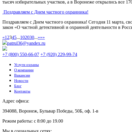
тысяч избирательных участков, а в Воронеже открылись все 1707
Поздравляем с Днем частного охранника!
Поздравляем с Днем частного охранника! Сегодня 11 марта, св
закон «О частной детективной и охранной деятельности в Росси
«
1
2
3
4
5
...
10
20
30
...
»
»»
patrul36@yandex.ru
+7 (800) 550-66-07
+7 (920) 229-99-74
Услуги охраны
О компании
Вакансии
Новости
Блог
Контакты
Адрес офиса:
394088, Воронеж, Бульвар Победы, 50Б, оф. 1-в
Режим работы: c 8:00 до 19.00
Мы в социальных сетях: